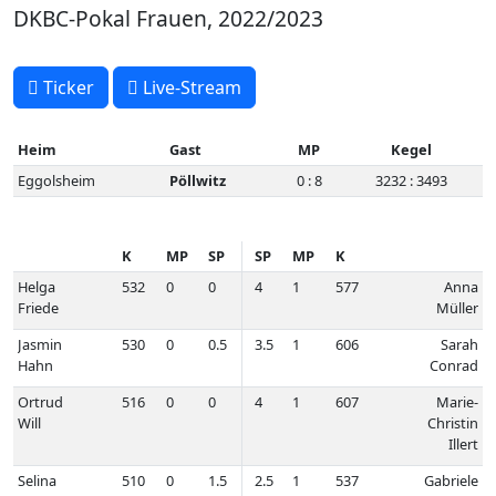
DKBC-Pokal Frauen, 2022/2023
Ticker
Live-Stream
Heim
Gast
MP
Kegel
Eggolsheim
Pöllwitz
0 : 8
3232 : 3493
K
MP
S
P
S
P
MP
K
Helga
532
0
0
4
1
577
Anna
Friede
Müller
Jasmin
530
0
0.5
3.5
1
606
Sarah
Hahn
Conrad
Ortrud
516
0
0
4
1
607
Marie-
Will
Christin
Illert
Selina
510
0
1.5
2.5
1
537
Gabriele