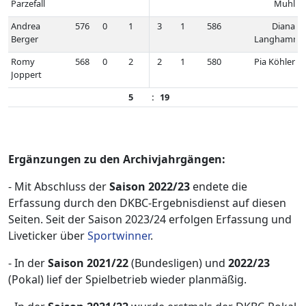
Parzefall
Muhl
Andrea
576
0
1
3
1
586
Diana
Berger
Langhamme
Romy
568
0
2
2
1
580
Pia Köhler
Joppert
5
:
19
Ergänzungen zu den Archivjahrgängen:
- Mit Abschluss der
Saison 2022/23
endete die
Erfassung durch den DKBC-Ergebnisdienst auf diesen
Seiten. Seit der Saison 2023/24 erfolgen Erfassung und
Liveticker über
Sportwinner
.
- In der
Saison 2021/22
(Bundesligen) und
2022/23
(Pokal) lief der Spielbetrieb wieder planmäßig.