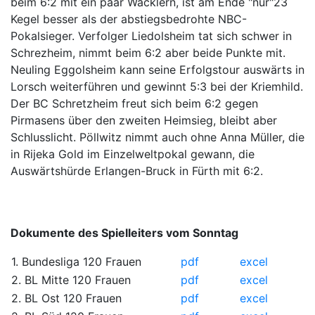
beim 6:2 mit ein paar Wacklern, ist am Ende "nur"23
Kegel besser als der abstiegsbedrohte NBC-
Pokalsieger. Verfolger Liedolsheim tat sich schwer in
Schrezheim, nimmt beim 6:2 aber beide Punkte mit.
Neuling Eggolsheim kann seine Erfolgstour auswärts in
Lorsch weiterführen und gewinnt 5:3 bei der Kriemhild.
Der BC Schretzheim freut sich beim 6:2 gegen
Pirmasens über den zweiten Heimsieg, bleibt aber
Schlusslicht. Pöllwitz nimmt auch ohne Anna Müller, die
in Rijeka Gold im Einzelweltpokal gewann, die
Auswärtshürde Erlangen-Bruck in Fürth mit 6:2.
Dokumente des Spielleiters vom Sonntag
1. Bundesliga 120 Frauen
pdf
excel
2. BL Mitte 120 Frauen
pdf
excel
2. BL Ost 120 Frauen
pdf
excel