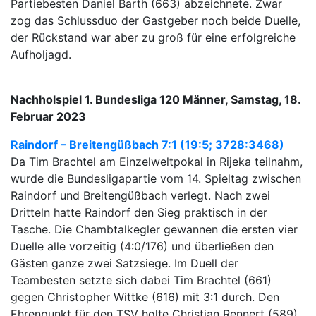
Partiebesten Daniel Barth (663) abzeichnete. Zwar
zog das Schlussduo der Gastgeber noch beide Duelle,
der Rückstand war aber zu groß für eine erfolgreiche
Aufholjagd.
Nachholspiel 1. Bundesliga 120 Männer, Samstag, 18.
Februar 2023
Raindorf – Breitengüßbach 7:1 (19:5; 3728:3468)
Da Tim Brachtel am Einzelweltpokal in Rijeka teilnahm,
wurde die Bundesligapartie vom 14. Spieltag zwischen
Raindorf und Breitengüßbach verlegt. Nach zwei
Dritteln hatte Raindorf den Sieg praktisch in der
Tasche. Die Chambtalkegler gewannen die ersten vier
Duelle alle vorzeitig (4:0/176) und überließen den
Gästen ganze zwei Satzsiege. Im Duell der
Teambesten setzte sich dabei Tim Brachtel (661)
gegen Christopher Wittke (616) mit 3:1 durch. Den
Ehrenpunkt für den TSV holte Christian Rennert (589).