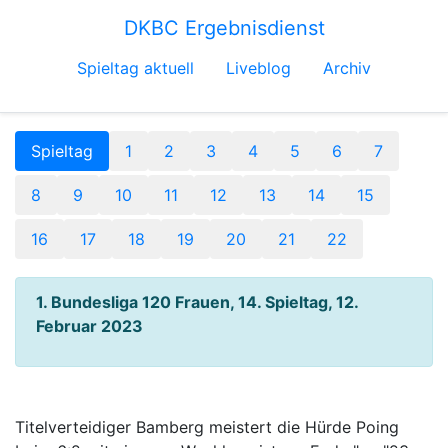
DKBC Ergebnisdienst
Spieltag aktuell
Liveblog
Archiv
Spieltag
1
2
3
4
5
6
7
8
9
10
11
12
13
14
15
16
17
18
19
20
21
22
1. Bundesliga 120 Frauen, 14. Spieltag, 12.
Februar 2023
Titelverteidiger Bamberg meistert die Hürde Poing