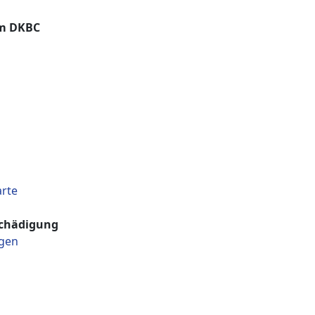
im DKBC
arte
schädigung
gen