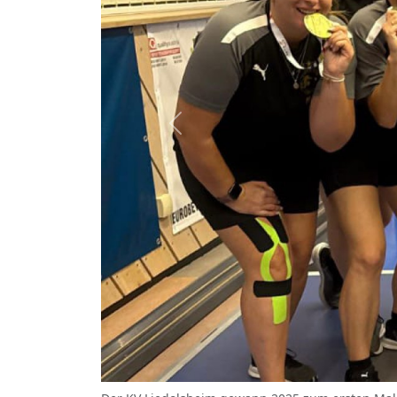
Previous