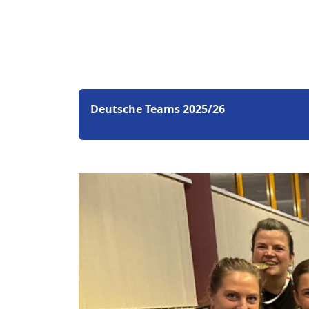
Deutsche Teams 2025/26