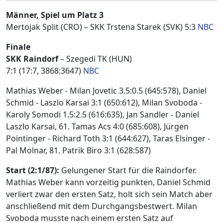
Männer,
Spiel um Platz 3
Mertojak Split (CRO) – SKK Trstena Starek (SVK) 5:3
NBC
Finale
SKK Raindorf
– Szegedi TK (HUN)
7:1 (17:7, 3868:3647)
NBC
Mathias Weber - Milan Jovetic 3.5:0.5 (645:578), Daniel
Schmid - Laszlo Karsai 3:1 (650:612), Milan Svoboda -
Karoly Somodi 1.5:2.5 (616:635), Jan Sandler - Daniel
Laszlo Karsai, 61. Tamas Acs 4:0 (685:608), Jürgen
Pointinger - Richard Toth 3:1 (644:627), Taras Elsinger -
Pal Molnar, 81. Patrik Biro 3:1 (628:587)
Start (2:1/87):
Gelungener Start für die Raindorfer.
Mathias Weber kann vorzeitig punkten, Daniel Schmid
verliert zwar den ersten Satz, holt sich sein Match aber
anschließend mit dem Durchgangsbestwert. Milan
Svoboda musste nach einem ersten Satz auf