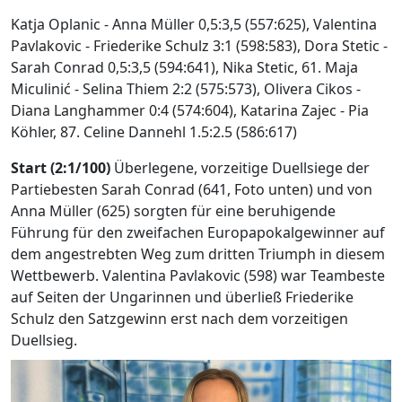
Katja Oplanic - Anna Müller 0,5:3,5 (557:625), Valentina
Pavlakovic - Friederike Schulz 3:1 (598:583), Dora Stetic -
Sarah Conrad 0,5:3,5 (594:641), Nika Stetic, 61. Maja
Miculinić - Selina Thiem 2:2 (575:573), Olivera Cikos -
Diana Langhammer 0:4 (574:604), Katarina Zajec - Pia
Köhler, 87. Celine Dannehl 1.5:2.5 (586:617)
Start (2:1/100)
Überlegene, vorzeitige Duellsiege der
Partiebesten Sarah Conrad (641, Foto unten) und von
Anna Müller (625) sorgten für eine beruhigende
Führung für den zweifachen Europapokalgewinner auf
dem angestrebten Weg zum dritten Triumph in diesem
Wettbewerb. Valentina Pavlakovic (598) war Teambeste
auf Seiten der Ungarinnen und überließ Friederike
Schulz den Satzgewinn erst nach dem vorzeitigen
Duellsieg.