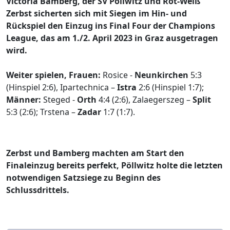
Victoria Bamberg, der SV Pöllwitz und Rot-Weiß
Zerbst sicherten sich mit Siegen im Hin- und
Rückspiel den Einzug ins Final Four der Champions
League, das am 1./2. April 2023 in Graz ausgetragen
wird.
Weiter spielen, Frauen:
Rosice -
Neunkirchen
5:3
(Hinspiel 2:6), Ipartechnica –
Istra
2:6 (Hinspiel 1:7);
Männer:
Steged -
Orth
4:4 (2:6), Zalaegerszeg –
Split
5:3 (2:6); Trstena –
Zadar
1:7 (1:7).
Zerbst und Bamberg machten am Start den
Finaleinzug bereits perfekt, Pöllwitz holte die letzten
notwendigen Satzsiege zu Beginn des
Schlussdrittels.