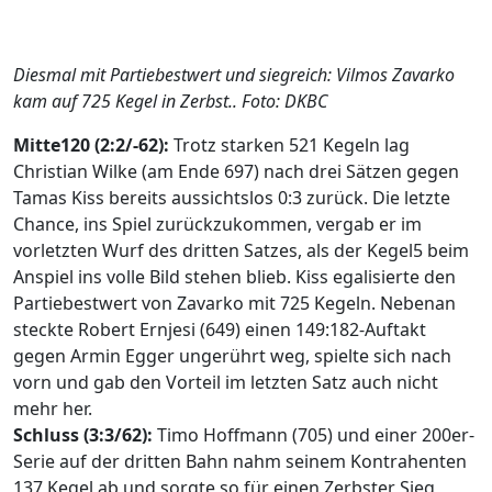
Diesmal mit Partiebestwert und siegreich: Vilmos Zavarko
kam auf 725 Kegel in Zerbst.. Foto: DKBC
Mitte120 (2:2/-62):
Trotz starken 521 Kegeln lag
Christian Wilke (am Ende 697) nach drei Sätzen gegen
Tamas Kiss bereits aussichtslos 0:3 zurück. Die letzte
Chance, ins Spiel zurückzukommen, vergab er im
vorletzten Wurf des dritten Satzes, als der Kegel5 beim
Anspiel ins volle Bild stehen blieb. Kiss egalisierte den
Partiebestwert von Zavarko mit 725 Kegeln. Nebenan
steckte Robert Ernjesi (649) einen 149:182-Auftakt
gegen Armin Egger ungerührt weg, spielte sich nach
vorn und gab den Vorteil im letzten Satz auch nicht
mehr her.
Schluss (3:3/62):
Timo Hoffmann (705) und einer 200er-
Serie auf der dritten Bahn nahm seinem Kontrahenten
137 Kegel ab und sorgte so für einen Zerbster Sieg