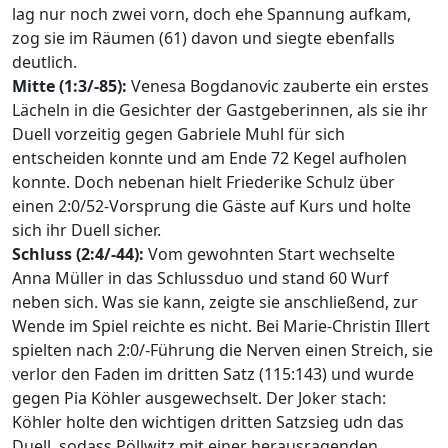
lag nur noch zwei vorn, doch ehe Spannung aufkam,
zog sie im Räumen (61) davon und siegte ebenfalls
deutlich.
Mitte (1:3/-85):
Venesa Bogdanovic zauberte ein erstes
Lächeln in die Gesichter der Gastgeberinnen, als sie ihr
Duell vorzeitig gegen Gabriele Muhl für sich
entscheiden konnte und am Ende 72 Kegel aufholen
konnte. Doch nebenan hielt Friederike Schulz über
einen 2:0/52-Vorsprung die Gäste auf Kurs und holte
sich ihr Duell sicher.
Schluss (2:4/-44):
Vom gewohnten Start wechselte
Anna Müller in das Schlussduo und stand 60 Wurf
neben sich. Was sie kann, zeigte sie anschließend, zur
Wende im Spiel reichte es nicht. Bei Marie-Christin Illert
spielten nach 2:0/-Führung die Nerven einen Streich, sie
verlor den Faden im dritten Satz (115:143) und wurde
gegen Pia Köhler ausgewechselt. Der Joker stach:
Köhler holte den wichtigen dritten Satzsieg udn das
Duell, sodass Pöllwitz mit einer herausragenden