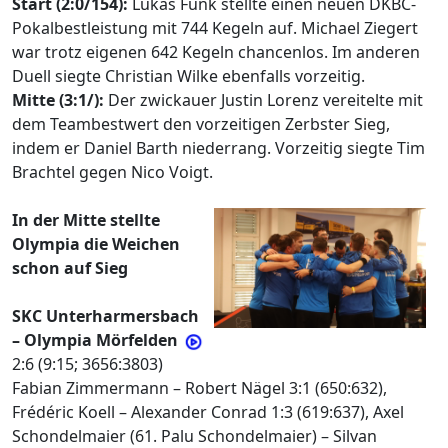
Start (2:0/154):
Lukas Funk stellte einen neuen DKBC-
Pokalbestleistung mit 744 Kegeln auf. Michael Ziegert
war trotz eigenen 642 Kegeln chancenlos. Im anderen
Duell siegte Christian Wilke ebenfalls vorzeitig.
Mitte (3:1/):
Der zwickauer Justin Lorenz vereitelte mit
dem Teambestwert den vorzeitigen Zerbster Sieg,
indem er Daniel Barth niederrang. Vorzeitig siegte Tim
Brachtel gegen Nico Voigt.
In der Mitte stellte
Olympia die Weichen
schon auf Sieg
SKC Unterharmersbach
– Olympia Mörfelden
2:6 (9:15; 3656:3803)
Fabian Zimmermann – Robert Nägel 3:1 (650:632),
Frédéric Koell – Alexander Conrad 1:3 (619:637), Axel
Schondelmaier (61. Palu Schondelmaier) – Silvan