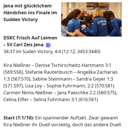
Jena mit glücklichem
Händchen ins Finale im
Sudden Victory
DSKC Frisch Auf Leimen
– SV Carl Zeis Jena
34:37 im Suden Victory, 4:4 (12:12; 3453:3440)
Kira Nießner – Denise Tschirschwitz-Hartmann 3:1
(569:556), Stefanie Rautenbusch – Angelika Zacharias
1:3 (567:570), Sabine Steinmann – Sandra Geyer 1:3
(571.597), Lisa Loy – Sophie Fuhrmann, 2:2 (570:581)
Carmen Nimis-Nießner – Jana Paeschke 2.2 (560:575),
Celina Eifler – Selina Fuhrmann 3:1 (616:561)
Start (1:1/10):
Ein spannender Auftakt. Zwar gewann
Kira Nießner ihr Duell vorzeitig, doch das andere Duell