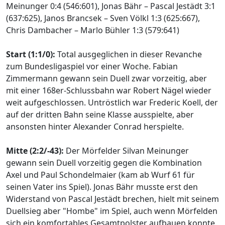
Meinunger 0:4 (546:601), Jonas Bähr – Pascal Jestädt 3:1
(637:625), Janos Brancsek – Sven Völkl 1:3 (625:667),
Chris Dambacher – Marlo Bühler 1:3 (579:641)
Start (1:1/0):
Total ausgeglichen in dieser Revanche
zum Bundesligaspiel vor einer Woche. Fabian
Zimmermann gewann sein Duell zwar vorzeitig, aber
mit einer 168er-Schlussbahn war Robert Nägel wieder
weit aufgeschlossen. Untröstlich war Frederic Koell, der
auf der dritten Bahn seine Klasse ausspielte, aber
ansonsten hinter Alexander Conrad herspielte.
Mitte (2:2/-43):
Der Mörfelder Silvan Meinunger
gewann sein Duell vorzeitig gegen die Kombination
Axel und Paul Schondelmaier (kam ab Wurf 61 für
seinen Vater ins Spiel). Jonas Bähr musste erst den
Widerstand von Pascal Jestädt brechen, hielt mit seinem
Duellsieg aber "Hombe" im Spiel, auch wenn Mörfelden
sich ein komfortables Gesamtpolster aufbauen konnte.