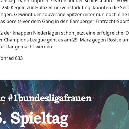
orauslag. Dann kippte die Partie auf der Schlussbahn – 60 Wu
h 250 Kegeln zur Halbzeit nervenstark fing, konnten die Se
gen. Gewinnt der souveräne Spitzenreiter nun noch eine Pa
as bereits vor dem Gang in den Bamberger Eintracht-Sportp
tz der knappen Niederlagen schon jetzt eine erfolgreiche: D
r Champions League geht es am 29. März gegen Rosice um 
our klar gemacht werden.
 Conrad 633