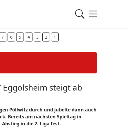
7
6
5
4
3
2
1
 / Eggolsheim steigt ab
egen Pöllwitz durch und jubelte dann auch
k. Bereits am nächsten Spieltag in
stieg in die 2. Liga fest.