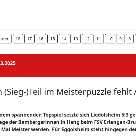
nner
18
17
16
15
14
13
12
11
10
9
8
03.2025
(Sieg-)Teil im Meisterpuzzle fehlt
einem spannenden Topspiel setzte sich Liedolsheim 5:3 g
lage der Bambergerinnen in Heng beim FSV Erlangen-Bruc
al Meister werden. Für Eggolsheim steht hingegen der Ab