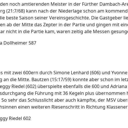
den noch amtierenden Meister in der Fürther Dambach-Aren
rg (21:7/68) kann nach der Niederlage schon am kommende
die beste Saison seiner Vereinsgeschichte. Die Gastgeber 
 ab der Mitte das Zepter in der Partie und gingen mit ein
ar nicht in die Partie kam, waren zeitig alle Messen gesun
na Dollheimer 587
os mit zwei 600ern durch Simone Lenhard (606) und Yvonne S
an die Mitte. Bautzen (15:17/59) konnte aber schon im letz
Peggy Riedel (602) überspielte ebenfalls die 600 und Adrian
sdurchgang die Führung mit 36 Kegeln plus übernommen hat
 So sehr das Schlusslicht aber auch kämpfte, der MSV über
innen einen weiteren Riesenschritt in Richtung Klassener
ggy Riedel 602