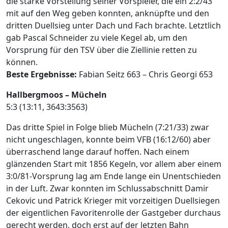
die starke Vorstellung seiner Vorspieler, die ein 2:2/43
mit auf den Weg geben konnten, anknüpfte und den
dritten Duellsieg unter Dach und Fach brachte. Letztlich
gab Pascal Schneider zu viele Kegel ab, um den
Vorsprung für den TSV über die Ziellinie retten zu
können.
Beste Ergebnisse:
Fabian Seitz 663 – Chris Georgi 653
Hallbergmoos – Mücheln
5:3 (13:11, 3643:3563)
Das dritte Spiel in Folge blieb Mücheln (7:21/33) zwar
nicht ungeschlagen, konnte beim VFB (16:12/60) aber
überraschend lange darauf hoffen. Nach einem
glänzenden Start mit 1856 Kegeln, vor allem aber einem
3:0/81-Vorsprung lag am Ende lange ein Unentschieden
in der Luft. Zwar konnten im Schlussabschnitt Damir
Cekovic und Patrick Krieger mit vorzeitigen Duellsiegen
der eigentlichen Favoritenrolle der Gastgeber durchaus
gerecht werden, doch erst auf der letzten Bahn