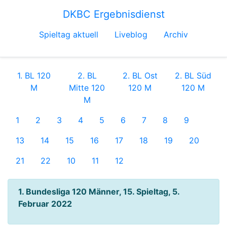
DKBC Ergebnisdienst
Spieltag aktuell
Liveblog
Archiv
1. BL 120
2. BL
2. BL Ost
2. BL Süd
M
Mitte 120
120 M
120 M
M
1
2
3
4
5
6
7
8
9
13
14
15
16
17
18
19
20
21
22
10
11
12
1. Bundesliga 120 Männer, 15. Spieltag, 5.
Februar 2022